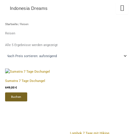
Zum
Indonesia Dreams
Inhalt
springen
Nach
Preis
Startseite
/ Reisen
sortiert:
aufsteigend
Reisen
Alle 5 Ergebnisse werden angezeigt
Dieses
Dieses
Produkt
Produkt
Sumatra 7 Tage Dschungel
weist
weist
649,00
€
mehrere
mehrere
Buchen
Varianten
Varianten
auf.
auf.
Die
Die
Optionen
Optionen
können
können
auf
auf
Lombok 7 Tage mit Hiking