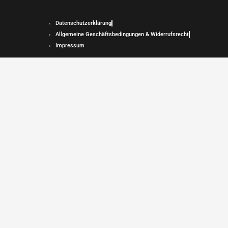
Datenschutzerklärung
Allgemeine Geschäftsbedingungen & Widerrufsrecht
Impressum
Copyright © 2026 Indonesia Dreams | Powered by Indonesia Dreams Alle Inhalte
sind urheberrechtlich geschützt.