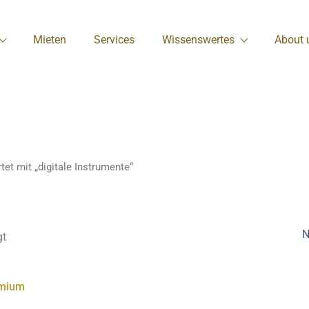
Mieten
Services
Wissenswertes
About 
et mit „digitale Instrumente“
gt
s
kt