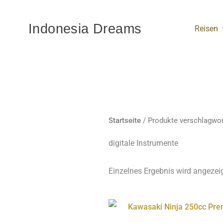
Zum
Inhalt
Indonesia Dreams
Reisen
springen
Startseite
/ Produkte verschlagwort
digitale Instrumente
Einzelnes Ergebnis wird angezei
Diese
Produ