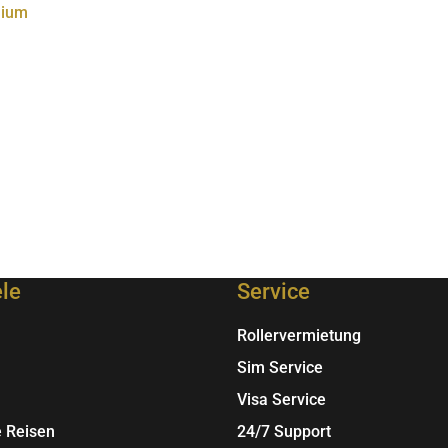
mium
re
nten
nen
en
ele
Service
ktseite
Rollervermietung
lt
Sim Service
n
Visa Service
e Reisen
24/7 Support