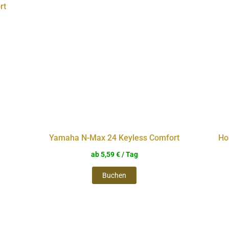
rt
weist
re
mehrere
nten
Varianten
auf.
Die
nen
Optionen
en
können
auf
Yamaha N-Max 24 Keyless Comfort
Ho
der
ab
5,59
€
/ Tag
ktseite
Produktseite
Buchen
lt
gewählt
n
werden