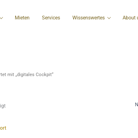
Nach
Preis
sortiert:
aufsteigend
Mieten
Services
Wissenswertes
About 
et mit „digitales Cockpit“
igt
s
Dieses
kt
Produkt