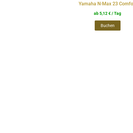
Yamaha N-Max 23 Comfo
weist
ab
5,12
€
/ Tag
mehre
Buchen
Varia
auf.
Die
Optio
könn
auf
der
Produ
gewäh
werde