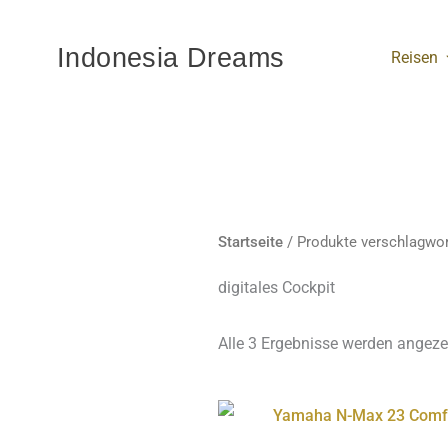
Zum
Inhalt
Indonesia Dreams
Reisen
springen
Startseite
/ Produkte verschlagwort
digitales Cockpit
Alle 3 Ergebnisse werden angeze
Diese
Produ