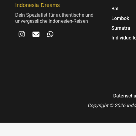
Indonesia Dreams
Bali
Dein Spezialist für authentische und
Lombok
unvergessliche Indonesien-Reisen
Sumatra
I
E
W
n
n
h
Individuell
s
v
a
t
e
t
a
l
s
g
o
a
r
p
p
a
e
p
m
Datenschu
Copyright © 2026 Indo