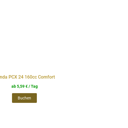
weist
mehrere
Varianten
auf.
Die
Optionen
können
auf
nda PCX 24 160cc Comfort
der
ab
5,59
€
/ Tag
Produktseite
Buchen
gewählt
werden