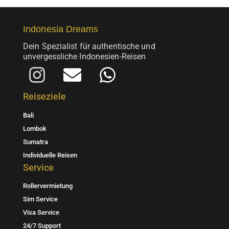
der
Produktseite
Indonesia Dreams
gewählt
werden
Dein Spezialist für authentische und
unvergessliche Indonesien-Reisen
I
E
W
n
n
h
Reiseziele
s
v
a
Bali
t
e
t
Lombok
a
l
s
Sumatra
Individuelle Reisen
g
o
a
Service
r
p
p
Rollervermietung
a
e
p
Sim Service
m
Visa Service
24/7 Support