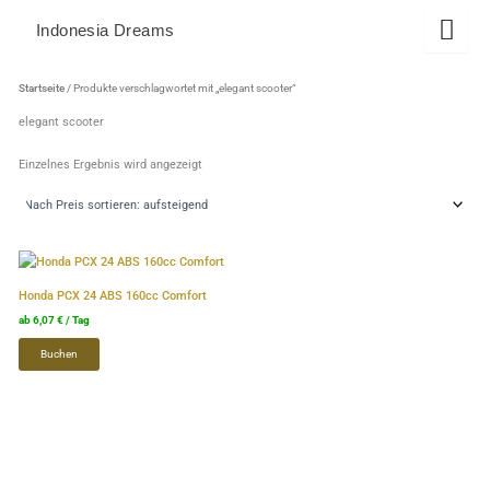
Zum
Indonesia Dreams
Inhalt
springen
Startseite
/ Produkte verschlagwortet mit „elegant scooter“
elegant scooter
Einzelnes Ergebnis wird angezeigt
Dieses
Produkt
Honda PCX 24 ABS 160cc Comfort
weist
ab
6,07
€
/ Tag
mehrere
Buchen
Varianten
auf.
Die
Optionen
können
auf