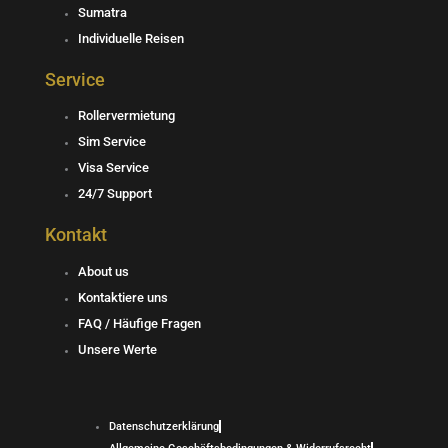
a
l
s
Sumatra
g
o
a
Individuelle Reisen
r
p
p
Service
a
e
p
Rollervermietung
Sim Service
m
Visa Service
24/7 Support
Kontakt
About us
Kontaktiere uns
FAQ / Häufige Fragen
Unsere Werte
Datenschutzerklärung