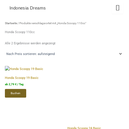
Zum
Indonesia Dreams
Inhalt
springen
Nach
Preis
Startseite
/ Produkte verschlagwortet mit „Honda Scoopy 110cc“
sortiert:
aufsteigend
Honda Scoopy 110cc
Alle 2 Ergebnisse werden angezeigt
Dieses
Dieses
Produkt
Produkt
Honda Scoopy 19 Basic
weist
weist
ab
2,79
€
/ Tag
mehrere
mehrere
Buchen
Varianten
Varianten
auf.
auf.
Die
Die
Optionen
Optionen
können
können
auf
auf
Honda Scoopy 24 Basic