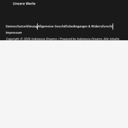
Unsere Werte
Datenschutzerklärung
Allgemeine Geschäftsbedingungen & Widerrufsrecht
Impressum
Copyright © 2026 Indonesia Dreams | Powered by Indonesia Dreams Alle Inhalte
sind urheberrechtlich geschützt.