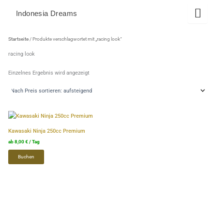
Zum
Indonesia Dreams
Inhalt
springen
Startseite
/ Produkte verschlagwortet mit „racing look“
racing look
Einzelnes Ergebnis wird angezeigt
Dieses
Produkt
Kawasaki Ninja 250cc Premium
weist
ab
8,00
€
/ Tag
mehrere
Buchen
Varianten
auf.
Die
Optionen
können
auf