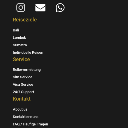
I
E
W
n
n
h
Reiseziele
s
v
a
Bali
t
e
t
Lombok
a
l
s
Sumatra
Individuelle Reisen
g
o
a
Service
r
p
p
Rollervermietung
a
e
p
Sim Service
m
Visa Service
24/7 Support
Kontakt
About us
Kontaktiere uns
FAQ / Häufige Fragen