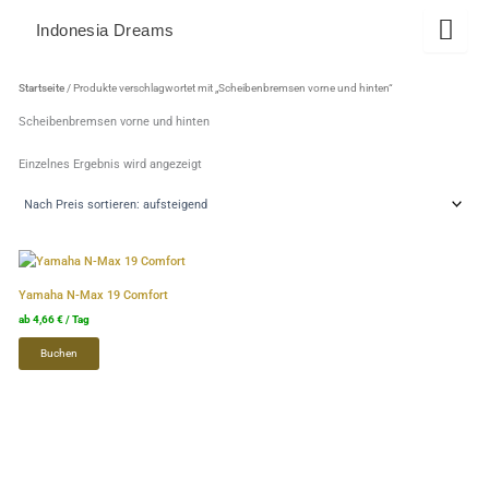
Zum
Indonesia Dreams
Inhalt
springen
Startseite
/ Produkte verschlagwortet mit „Scheibenbremsen vorne und hinten“
Scheibenbremsen vorne und hinten
Einzelnes Ergebnis wird angezeigt
Dieses
Produkt
Yamaha N-Max 19 Comfort
weist
ab
4,66
€
/ Tag
mehrere
Buchen
Varianten
auf.
Die
Optionen
können
auf