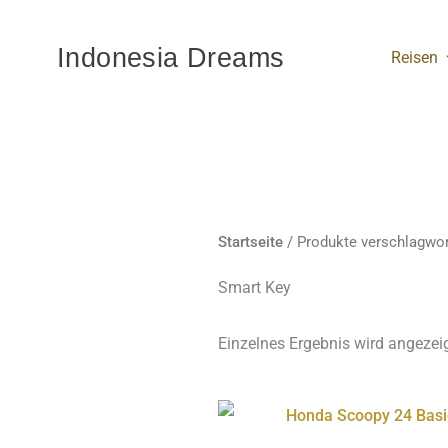
Zum
Inhalt
Indonesia Dreams
Reisen
springen
Startseite
/ Produkte verschlagwor
Smart Key
Einzelnes Ergebnis wird angezei
Diese
Produ