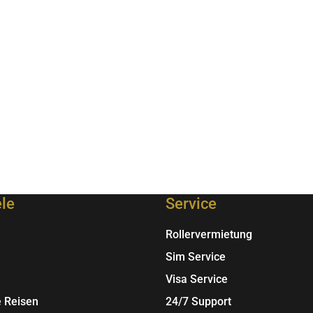
re
nten
nen
en
ele
Service
ktseite
Rollervermietung
lt
Sim Service
n
Visa Service
e Reisen
24/7 Support