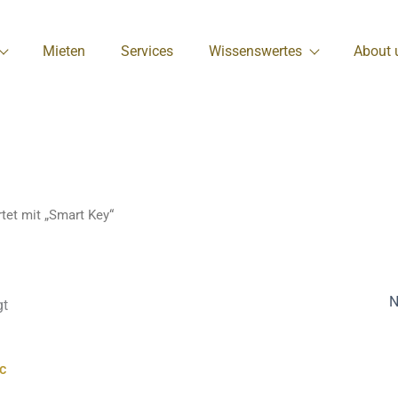
Mieten
Services
Wissenswertes
About 
tet mit „Smart Key“
gt
s
kt