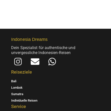
werden
Indonesia Dreams
Dein Spezialist für authentische und
unvergessliche Indonesien-Reisen
I
E
W
n
n
h
Reiseziele
s
v
a
Bali
t
e
t
Lombok
a
l
s
Sumatra
Individuelle Reisen
g
o
a
Service