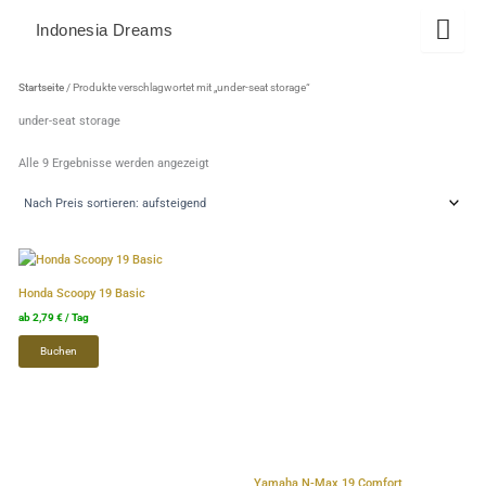
Zum
Indonesia Dreams
Inhalt
springen
Nach
Preis
Startseite
/ Produkte verschlagwortet mit „under-seat storage“
sortiert:
aufsteigend
under-seat storage
Alle 9 Ergebnisse werden angezeigt
Dieses
Dieses
Produkt
Produkt
Honda Scoopy 19 Basic
weist
weist
ab
2,79
€
/ Tag
mehrere
mehrere
Buchen
Varianten
Varianten
auf.
auf.
Die
Die
Optionen
Optionen
können
können
auf
auf
Yamaha N-Max 19 Comfort