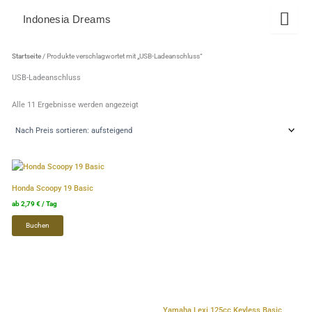
Zum
Indonesia Dreams
Inhalt
springen
Nach
Preis
Startseite
/ Produkte verschlagwortet mit „USB-Ladeanschluss“
sortiert:
aufsteigend
USB-Ladeanschluss
Alle 11 Ergebnisse werden angezeigt
Dieses
Dieses
Produkt
Produkt
Honda Scoopy 19 Basic
weist
weist
ab
2,79
€
/ Tag
mehrere
mehrere
Buchen
Varianten
Varianten
auf.
auf.
Die
Die
Optionen
Optionen
können
können
auf
auf
Yamaha Lexi 125cc Keyless Basic