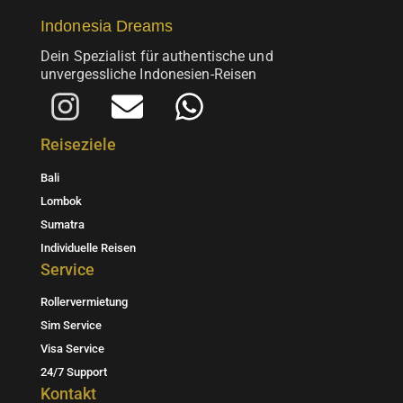
Indonesia Dreams
Dein Spezialist für authentische und
unvergessliche Indonesien-Reisen
I
E
W
n
n
h
Reiseziele
s
v
a
Bali
t
e
t
Lombok
a
l
s
Sumatra
Individuelle Reisen
g
o
a
Service
r
p
p
Rollervermietung
a
e
p
Sim Service
m
Visa Service
24/7 Support
Kontakt