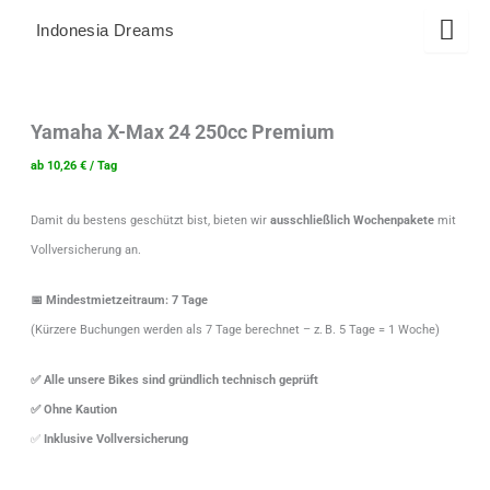
Zum
Indonesia Dreams
Inhalt
springen
Yamaha
Dieses
Dieses
Dieses
X-
Produkt
Produkt
Produkt
Max
Yamaha X-Max 24 250cc Premium
weist
weist
weist
24
mehrere
mehrere
mehrere
ab
10,26
€
/ Tag
250cc
Varianten
Varianten
Varianten
Premium
auf.
auf.
auf.
Menge
Damit du bestens geschützt bist, bieten wir
ausschließlich Wochenpakete
mit
Die
Die
Die
Vollversicherung an.
Optionen
Optionen
Optionen
können
können
können
auf
auf
auf
📅 Mindestmietzeitraum: 7 Tage
der
der
der
(Kürzere Buchungen werden als 7 Tage berechnet – z. B. 5 Tage = 1 Woche)
Produktseite
Produktseite
Produktseite
gewählt
gewählt
gewählt
✅ Alle unsere Bikes sind gründlich technisch geprüft
werden
werden
werden
✅ Ohne Kaution
✅
Inklusive Vollversicherung