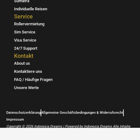
Sumatra
a
l
s
Individuelle Reisen
g
o
a
Service
Rollervermietung
r
p
p
Sim Service
a
e
p
Visa Service
m
24/7 Support
Kontakt
About us
Kontaktiere uns
FAQ / Häufige Fragen
Unsere Werte
Datenschutzerklärung
Allgemeine Geschäftsbedingungen & Widerrufsrecht
Impressum
Copyright © 2026 Indonesia Dreams | Powered by Indonesia Dreams Alle Inhalte
sind urheberrechtlich geschützt.