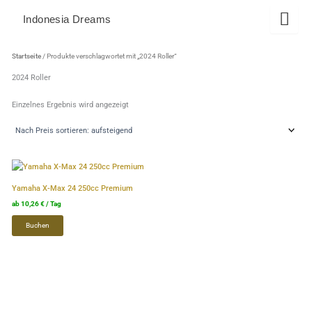
Zum
Indonesia Dreams
Inhalt
springen
Startseite
/ Produkte verschlagwortet mit „2024 Roller“
2024 Roller
Einzelnes Ergebnis wird angezeigt
Dieses
Produkt
Yamaha X-Max 24 250cc Premium
weist
ab
10,26
€
/ Tag
mehrere
Buchen
Varianten
auf.
Die
Optionen
können
auf