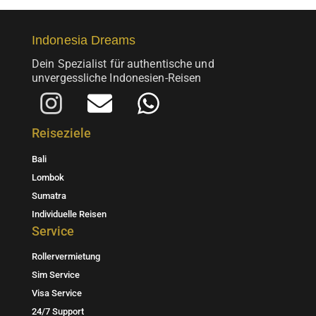
der
Produktseite
Indonesia Dreams
gewählt
werden
Dein Spezialist für authentische und
unvergessliche Indonesien-Reisen
I
E
W
n
n
h
Reiseziele
s
v
a
Bali
t
e
t
Lombok
a
l
s
Sumatra
Individuelle Reisen
g
o
a
Service
r
p
p
Rollervermietung
a
e
p
Sim Service
m
Visa Service
24/7 Support