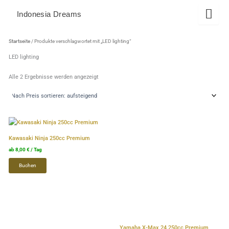
Zum
Indonesia Dreams
Inhalt
springen
Nach
Preis
Startseite
/ Produkte verschlagwortet mit „LED lighting“
sortiert:
aufsteigend
LED lighting
Alle 2 Ergebnisse werden angezeigt
Dieses
Dieses
Produkt
Produkt
Kawasaki Ninja 250cc Premium
weist
weist
ab
8,00
€
/ Tag
mehrere
mehrere
Buchen
Varianten
Varianten
auf.
auf.
Die
Die
Optionen
Optionen
können
können
auf
auf
Yamaha X-Max 24 250cc Premium