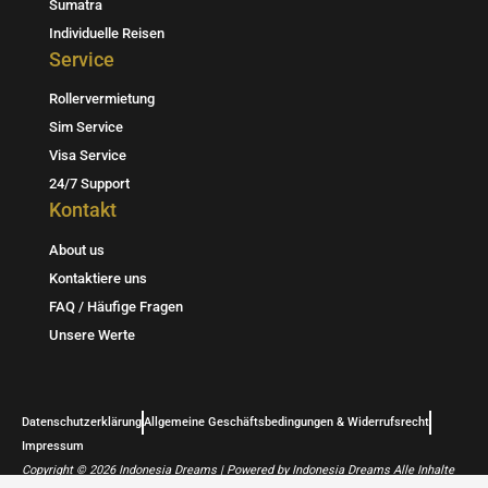
a
l
s
Sumatra
Individuelle Reisen
g
o
a
Service
r
p
p
Rollervermietung
a
e
p
Sim Service
m
Visa Service
24/7 Support
Kontakt
About us
Kontaktiere uns
FAQ / Häufige Fragen
Unsere Werte
Datenschutzerklärung
Allgemeine Geschäftsbedingungen & Widerrufsrecht
Impressum
Copyright © 2026 Indonesia Dreams | Powered by Indonesia Dreams Alle Inhalte