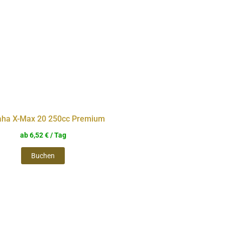
mehrere
Varianten
auf.
Die
Optionen
können
auf
ha X-Max 20 250cc Premium
der
ab
6,52
€
/ Tag
Produktseite
Buchen
gewählt
werden