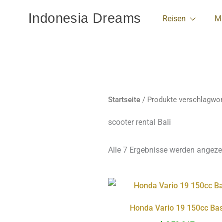
Zum
Indonesia Dreams
Reisen
M
Inhalt
springen
Startseite
/ Produkte verschlagwort
scooter rental Bali
Alle 7 Ergebnisse werden angeze
Diese
Produ
Honda Vario 19 150cc Bas
weist