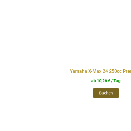
weist
mehre
Varia
auf.
Die
Optio
könn
auf
Yamaha X-Max 24 250cc Pr
der
ab
10,26
€
/ Tag
Produ
Buchen
gewäh
werde