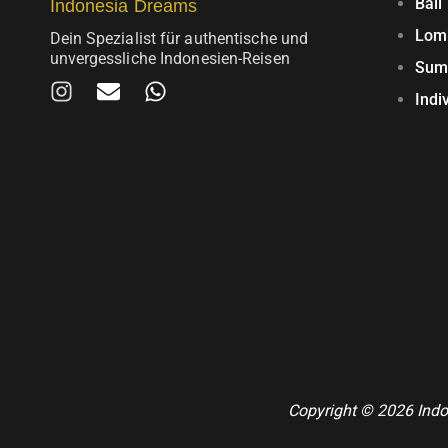
Bali
Indonesia Dreams
Lom
Dein Spezialist für authentische und
unvergessliche Indonesien-Reisen
Sum
I
E
W
Indi
n
n
h
s
v
a
t
e
t
a
l
s
g
o
a
r
p
p
a
e
p
m
Copyright © 2026 Indo