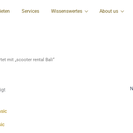
Nach
Preis
ieten
Services
Wissenswertes
About us
sortiert:
aufsteigend
et mit „scooter rental Bali“
igt
s
Dieses
kt
Produkt
ic
weist